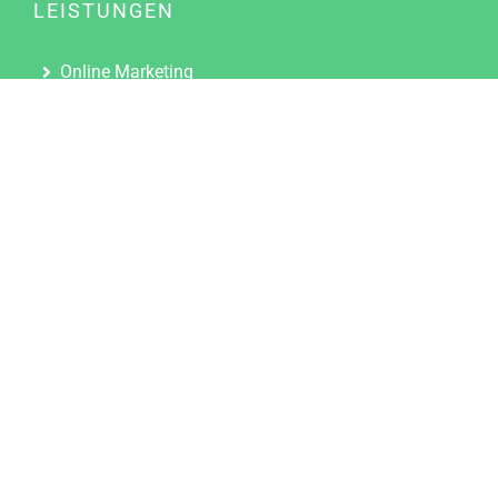
LEISTUNGEN
Online Marketing
Content Marketing
Content Marketing Abos
Content Marketing für Ärzte
Suchmaschinenoptimierung
Social Media Marketing
Influencer Marketing
Partnerprogramm
TOOLS