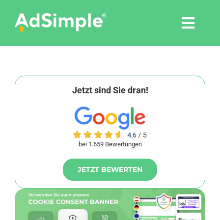
Skip
to
Togg
content
Navi
Leistungen
Tools
Jetzt sind Sie dran!
Pressemitteilungen
bei 1.659 Bewertungen
Shop
JETZT BEWERTEN
Agentur
Blog