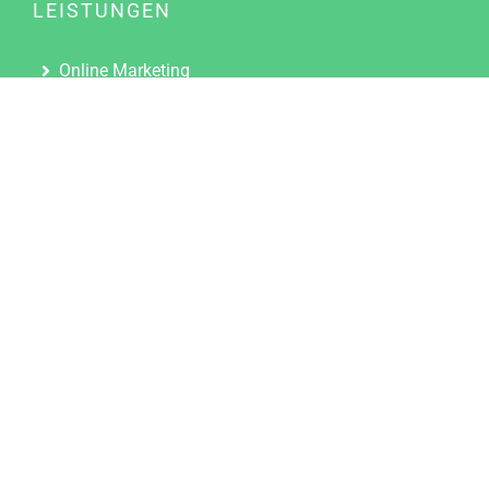
LEISTUNGEN
Online Marketing
Content Marketing
Content Marketing Abos
Content Marketing für Ärzte
Suchmaschinenoptimierung
Social Media Marketing
Influencer Marketing
Partnerprogramm
TOOLS