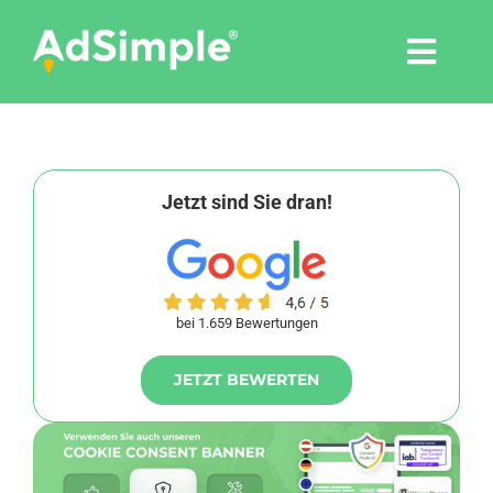
Skip
to
Togg
content
Navi
Leistungen
Tools
Jetzt sind Sie dran!
Pressemitteilungen
bei 1.659 Bewertungen
Shop
JETZT BEWERTEN
Agentur
Blog