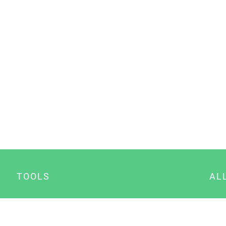
TOOLS
AL
Datenschutz Generator
A