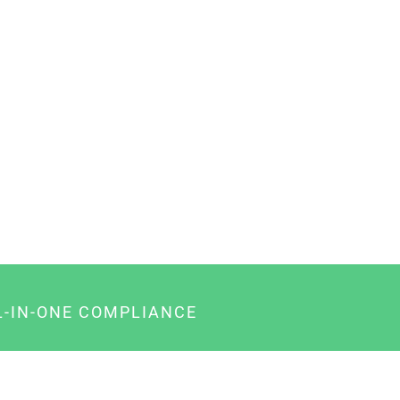
L-IN-ONE COMPLIANCE
gency-Paket für Agenturen