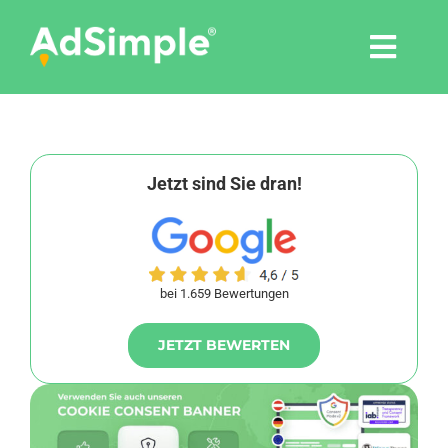
Skip
to
Togg
content
Navi
Leistungen
Tools
Jetzt sind Sie dran!
Pressemitteilungen
bei 1.659 Bewertungen
Shop
JETZT BEWERTEN
Agentur
Blog