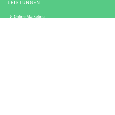
LEISTUNGEN
Online Marketing
Content Marketing
Content Marketing Abos
Content Marketing für Ärzte
Suchmaschinenoptimierung
Social Media Marketing
Influencer Marketing
Partnerprogramm
TOOLS