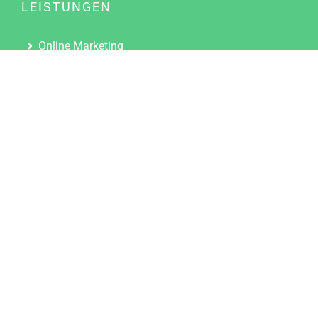
LEISTUNGEN
Online Marketing
Content Marketing
Content Marketing Abos
Content Marketing für Ärzte
Suchmaschinenoptimierung
Social Media Marketing
Influencer Marketing
Partnerprogramm
TOOLS