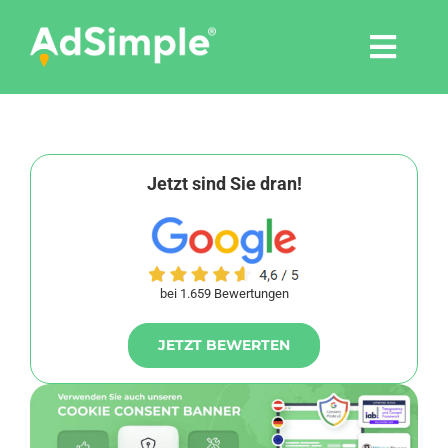
Skip
to
Togg
content
Navi
Leistungen
Tools
Jetzt sind Sie dran!
Pressemitteilungen
bei 1.659 Bewertungen
Shop
JETZT BEWERTEN
Agentur
Blog