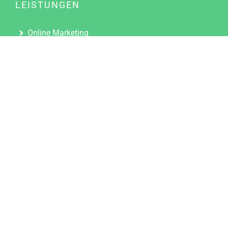
LEISTUNGEN
Online Marketing
Content Marketing
Content Marketing Abos
Content Marketing für Ärzte
Suchmaschinenoptimierung
Social Media Marketing
Influencer Marketing
Partnerprogramm
TOOLS