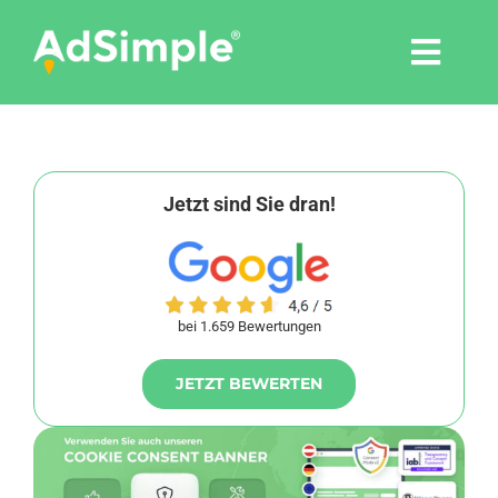
Skip
to
Togg
content
Navi
Leistungen
Tools
Jetzt sind Sie dran!
Pressemitteilungen
bei 1.659 Bewertungen
Shop
JETZT BEWERTEN
Agentur
Blog