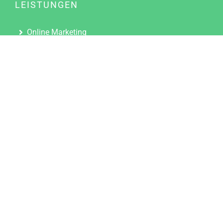
LEISTUNGEN
Online Marketing
Content Marketing
Content Marketing Abos
Content Marketing für Ärzte
Suchmaschinenoptimierung
Social Media Marketing
Influencer Marketing
Partnerprogramm
TOOLS