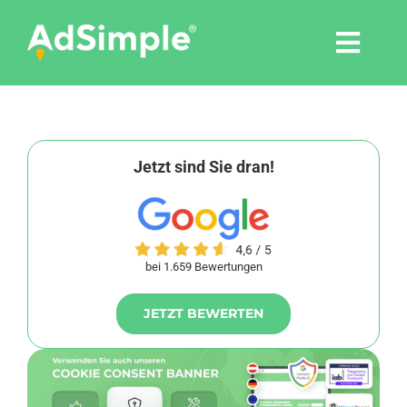
Skip
to
Togg
content
Navi
Leistungen
Tools
Jetzt sind Sie dran!
Pressemitteilungen
bei 1.659 Bewertungen
Shop
JETZT BEWERTEN
Agentur
Blog