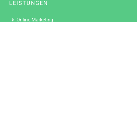
LEISTUNGEN
Online Marketing
Content Marketing
Content Marketing Abos
Content Marketing für Ärzte
Suchmaschinenoptimierung
Social Media Marketing
Influencer Marketing
Partnerprogramm
TOOLS