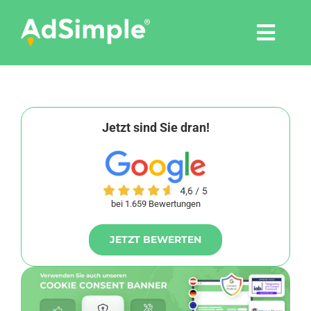
Skip
to
Togg
content
Navi
Leistungen
Tools
Jetzt sind Sie dran!
Pressemitteilungen
bei 1.659 Bewertungen
Shop
JETZT BEWERTEN
Agentur
Blog