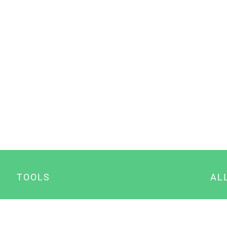
TOOLS
AL
Datenschutz Generator
A