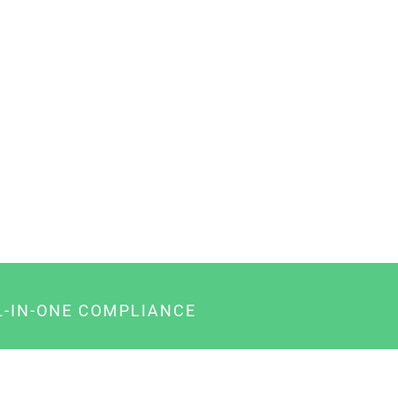
L-IN-ONE COMPLIANCE
gency-Paket für Agenturen