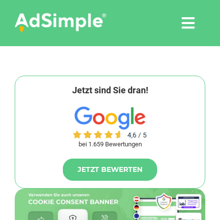
Skip
to
Togg
content
Navi
Leistungen
Tools
Jetzt sind Sie dran!
Pressemitteilungen
bei 1.659 Bewertungen
Shop
JETZT BEWERTEN
Agentur
Blog