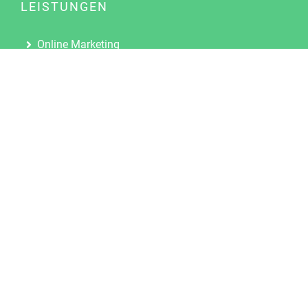
LEISTUNGEN
Online Marketing
Content Marketing
Content Marketing Abos
Content Marketing für Ärzte
Suchmaschinenoptimierung
Social Media Marketing
Influencer Marketing
Partnerprogramm
TOOLS