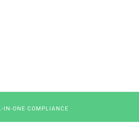
L-IN-ONE COMPLIANCE
gency-Paket für Agenturen