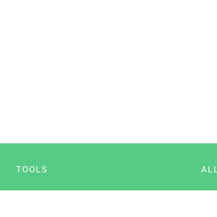
TOOLS
AL
Datenschutz Generator
A