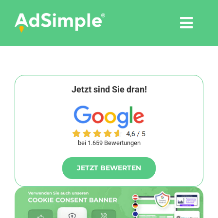
Skip
to
Togg
content
Navi
Leistungen
Tools
Jetzt sind Sie dran!
Pressemitteilungen
bei 1.659 Bewertungen
Shop
JETZT BEWERTEN
Agentur
Blog