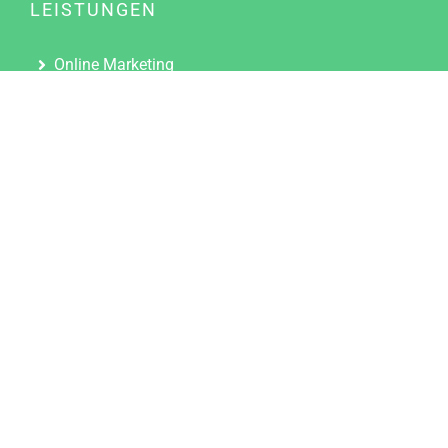
LEISTUNGEN
Online Marketing
Content Marketing
Content Marketing Abos
Content Marketing für Ärzte
Suchmaschinenoptimierung
Social Media Marketing
Influencer Marketing
Partnerprogramm
TOOLS