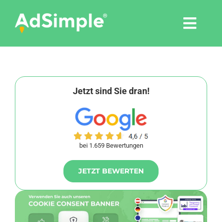
Skip
to
Togg
content
Navi
Leistungen
Tools
Jetzt sind Sie dran!
Pressemitteilungen
bei 1.659 Bewertungen
Shop
JETZT BEWERTEN
Agentur
Blog