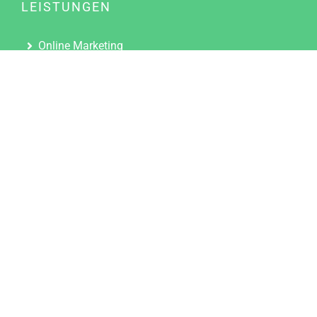
LEISTUNGEN
Online Marketing
Content Marketing
Content Marketing Abos
Content Marketing für Ärzte
Suchmaschinenoptimierung
Social Media Marketing
Influencer Marketing
Partnerprogramm
TOOLS