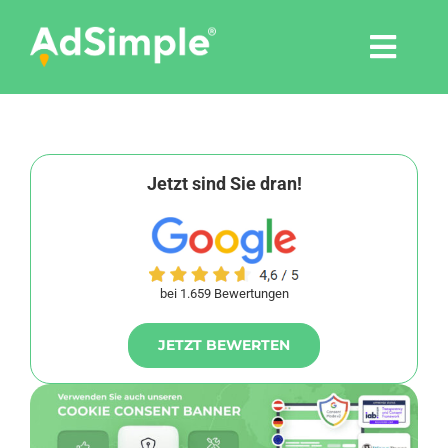
Skip
to
Togg
content
Navi
Leistungen
Tools
Jetzt sind Sie dran!
Pressemitteilungen
bei 1.659 Bewertungen
Shop
JETZT BEWERTEN
Agentur
Blog