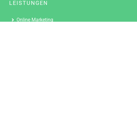
LEISTUNGEN
Online Marketing
Content Marketing
Content Marketing Abos
Content Marketing für Ärzte
Suchmaschinenoptimierung
Social Media Marketing
Influencer Marketing
Partnerprogramm
TOOLS