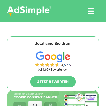
Skip
to
Togg
content
Navi
Leistungen
Tools
Jetzt sind Sie dran!
Pressemitteilungen
bei 1.659 Bewertungen
Shop
JETZT BEWERTEN
Agentur
Blog