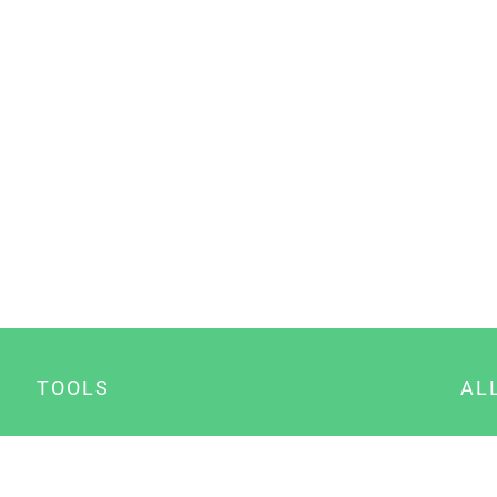
TOOLS
AL
Datenschutz Generator
A