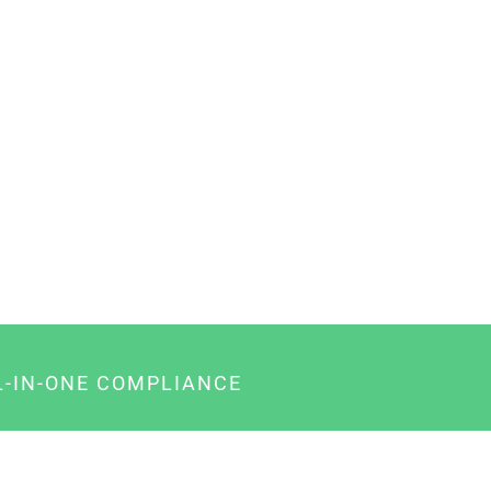
L-IN-ONE COMPLIANCE
gency-Paket für Agenturen