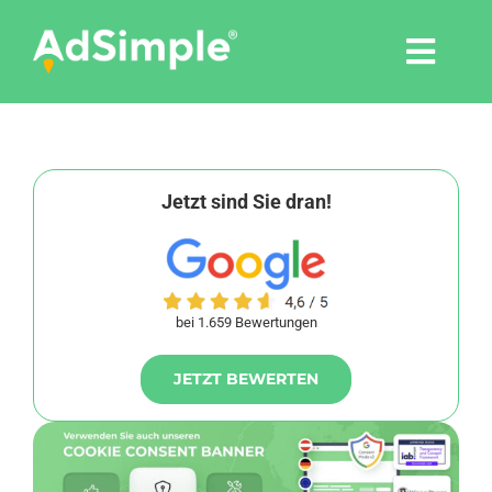
Skip
to
Togg
content
Navi
Leistungen
Tools
Jetzt sind Sie dran!
Pressemitteilungen
bei 1.659 Bewertungen
Shop
JETZT BEWERTEN
Agentur
Blog