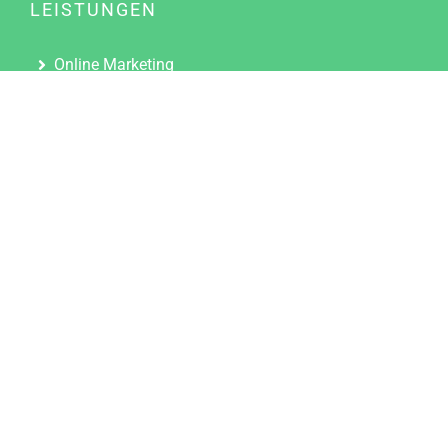
LEISTUNGEN
Online Marketing
Content Marketing
Content Marketing Abos
Content Marketing für Ärzte
Suchmaschinenoptimierung
Social Media Marketing
Influencer Marketing
Partnerprogramm
TOOLS