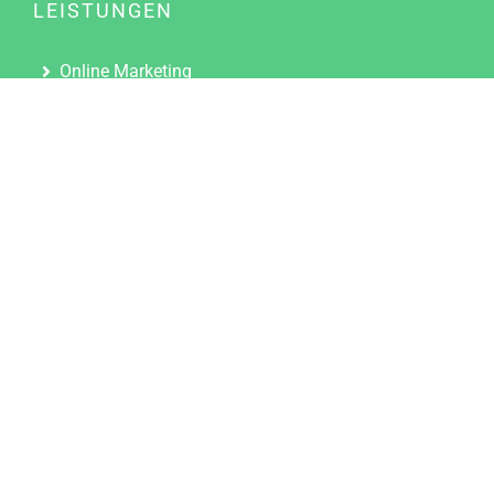
LEISTUNGEN
Online Marketing
Content Marketing
Content Marketing Abos
Content Marketing für Ärzte
Suchmaschinenoptimierung
Social Media Marketing
Influencer Marketing
Partnerprogramm
TOOLS