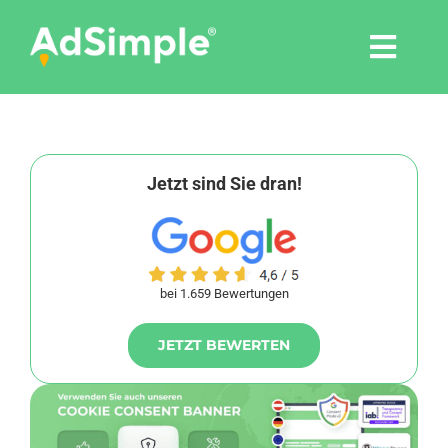
Skip
to
Togg
content
Navi
Leistungen
Tools
Jetzt sind Sie dran!
Pressemitteilungen
bei 1.659 Bewertungen
Shop
JETZT BEWERTEN
Agentur
Blog