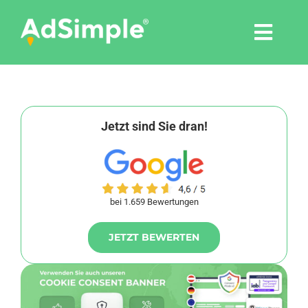
Skip
to
Togg
content
Navi
Leistungen
Tools
Jetzt sind Sie dran!
Pressemitteilungen
bei 1.659 Bewertungen
Shop
JETZT BEWERTEN
Agentur
Blog