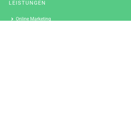
LEISTUNGEN
Online Marketing
Content Marketing
Content Marketing Abos
Content Marketing für Ärzte
Suchmaschinenoptimierung
Social Media Marketing
Influencer Marketing
Partnerprogramm
TOOLS