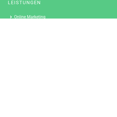
LEISTUNGEN
Online Marketing
Content Marketing
Content Marketing Abos
Content Marketing für Ärzte
Suchmaschinenoptimierung
Social Media Marketing
Influencer Marketing
Partnerprogramm
TOOLS