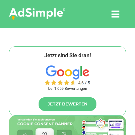
Skip
to
Togg
content
Navi
Leistungen
Tools
Jetzt sind Sie dran!
Pressemitteilungen
bei 1.659 Bewertungen
Shop
JETZT BEWERTEN
Agentur
Blog