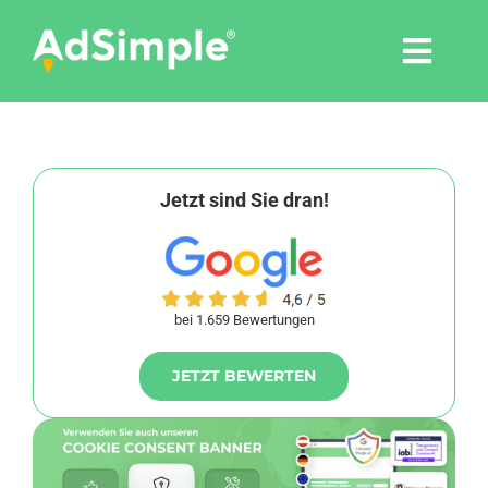
Skip
to
Togg
content
Navi
Leistungen
Tools
Jetzt sind Sie dran!
Pressemitteilungen
bei 1.659 Bewertungen
Shop
JETZT BEWERTEN
Agentur
Blog