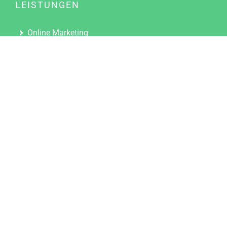
LEISTUNGEN
Online Marketing
Content Marketing
Content Marketing Abos
Content Marketing für Ärzte
Suchmaschinenoptimierung
Social Media Marketing
Influencer Marketing
Partnerprogramm
TOOLS