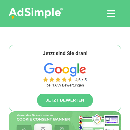
Skip
to
Togg
content
Navi
Leistungen
Tools
Jetzt sind Sie dran!
Pressemitteilungen
bei 1.659 Bewertungen
Shop
JETZT BEWERTEN
Agentur
Blog