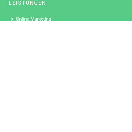
LEISTUNGEN
Online Marketing
Content Marketing
Content Marketing Abos
Content Marketing für Ärzte
Suchmaschinenoptimierung
Social Media Marketing
Influencer Marketing
Partnerprogramm
TOOLS