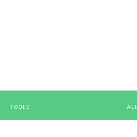
TOOLS
AL
Datenschutz Generator
A