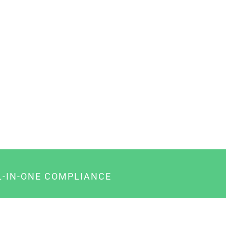
L-IN-ONE COMPLIANCE
gency-Paket für Agenturen