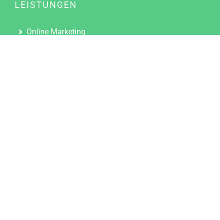
LEISTUNGEN
Online Marketing
Content Marketing
Content Marketing Abos
Content Marketing für Ärzte
Suchmaschinenoptimierung
Social Media Marketing
Influencer Marketing
Partnerprogramm
TOOLS