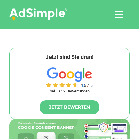
Skip
to
Togg
content
Navi
Leistungen
Tools
Jetzt sind Sie dran!
Pressemitteilungen
bei 1.659 Bewertungen
Shop
JETZT BEWERTEN
Agentur
Blog