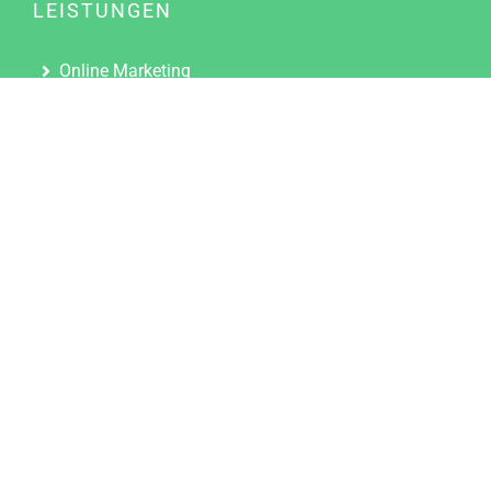
LEISTUNGEN
Online Marketing
Content Marketing
Content Marketing Abos
Content Marketing für Ärzte
Suchmaschinenoptimierung
Social Media Marketing
Influencer Marketing
Partnerprogramm
TOOLS