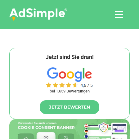
Skip
to
Togg
content
Navi
Leistungen
Tools
Jetzt sind Sie dran!
Pressemitteilungen
bei 1.659 Bewertungen
Shop
JETZT BEWERTEN
Agentur
Blog