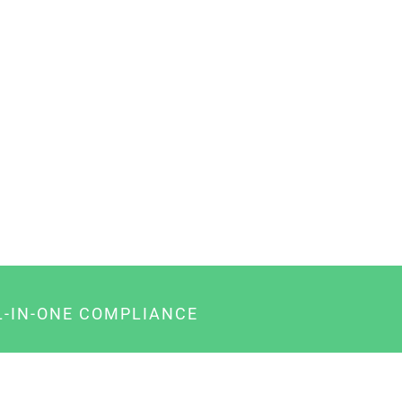
L-IN-ONE COMPLIANCE
gency-Paket für Agenturen