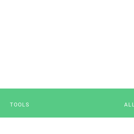
TOOLS
AL
Datenschutz Generator
A