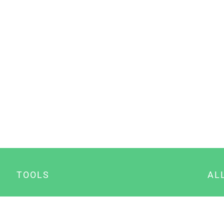
TOOLS
AL
Datenschutz Generator
A