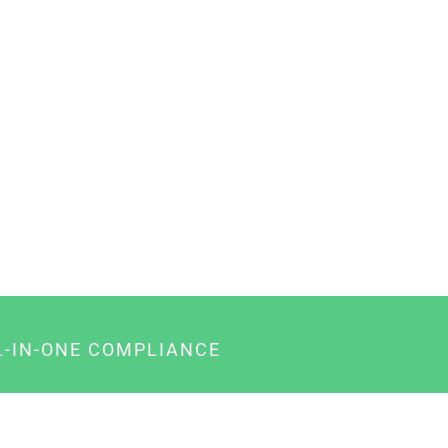
L-IN-ONE COMPLIANCE
gency-Paket für Agenturen