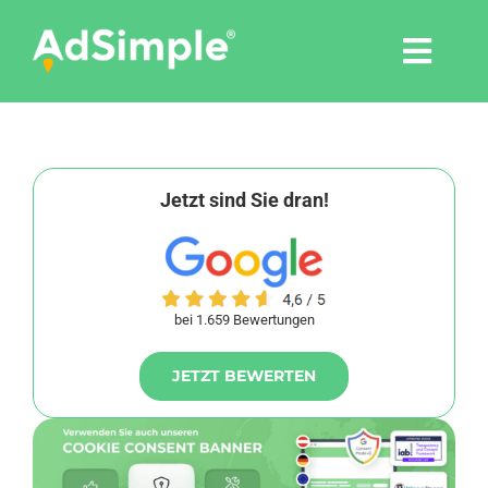
Skip
to
Togg
content
Navi
Leistungen
Tools
Jetzt sind Sie dran!
Pressemitteilungen
bei 1.659 Bewertungen
Shop
JETZT BEWERTEN
Agentur
Blog