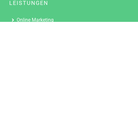
LEISTUNGEN
Online Marketing
Content Marketing
Content Marketing Abos
Content Marketing für Ärzte
Suchmaschinenoptimierung
Social Media Marketing
Influencer Marketing
Partnerprogramm
TOOLS