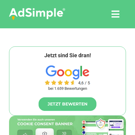
Skip
to
Togg
content
Navi
Leistungen
Tools
Jetzt sind Sie dran!
Pressemitteilungen
bei 1.659 Bewertungen
Shop
JETZT BEWERTEN
Agentur
Blog