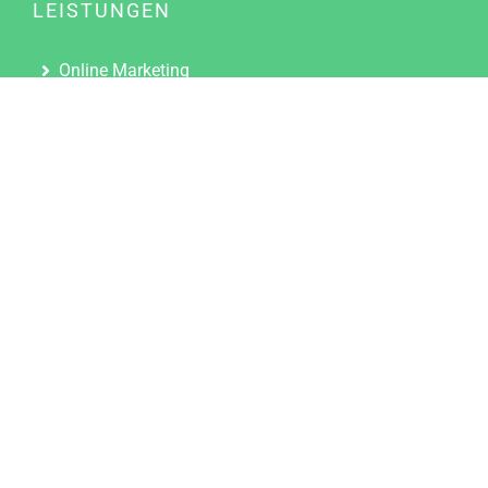
LEISTUNGEN
Online Marketing
Content Marketing
Content Marketing Abos
Content Marketing für Ärzte
Suchmaschinenoptimierung
Social Media Marketing
Influencer Marketing
Partnerprogramm
TOOLS