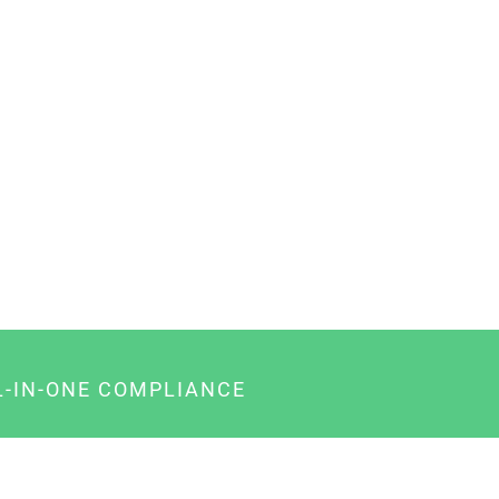
L-IN-ONE COMPLIANCE
gency-Paket für Agenturen