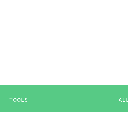
TOOLS
AL
Datenschutz Generator
A