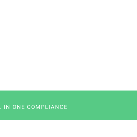
L-IN-ONE COMPLIANCE
gency-Paket für Agenturen