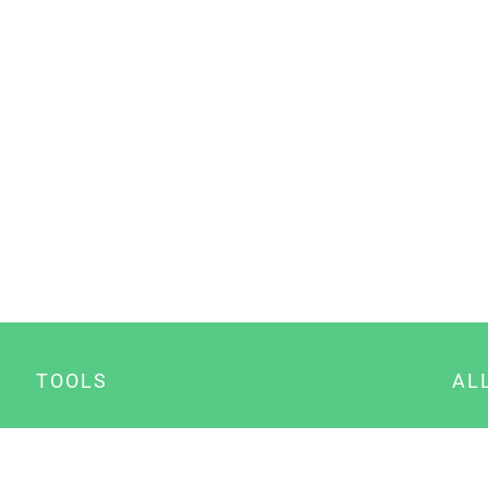
TOOLS
AL
Datenschutz Generator
A