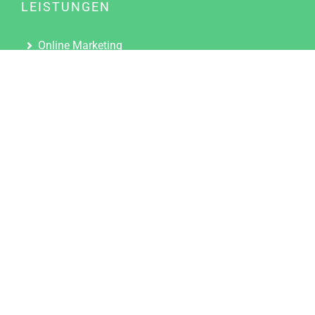
LEISTUNGEN
Online Marketing
Content Marketing
Content Marketing Abos
Content Marketing für Ärzte
Suchmaschinenoptimierung
Social Media Marketing
Influencer Marketing
Partnerprogramm
TOOLS