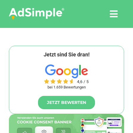
Skip
to
Togg
content
Navi
Leistungen
Tools
Jetzt sind Sie dran!
Pressemitteilungen
bei 1.659 Bewertungen
Shop
JETZT BEWERTEN
Agentur
Blog