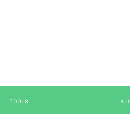
TOOLS
AL
Datenschutz Generator
A