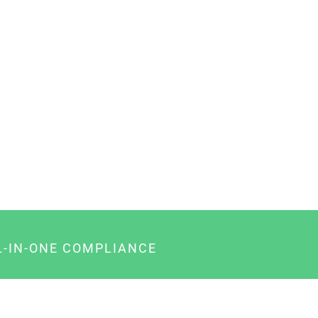
L-IN-ONE COMPLIANCE
gency-Paket für Agenturen