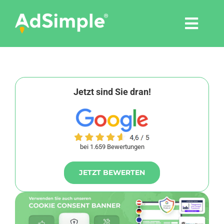
Skip
to
Togg
content
Navi
Leistungen
Tools
Jetzt sind Sie dran!
Pressemitteilungen
bei 1.659 Bewertungen
Shop
JETZT BEWERTEN
Agentur
Blog