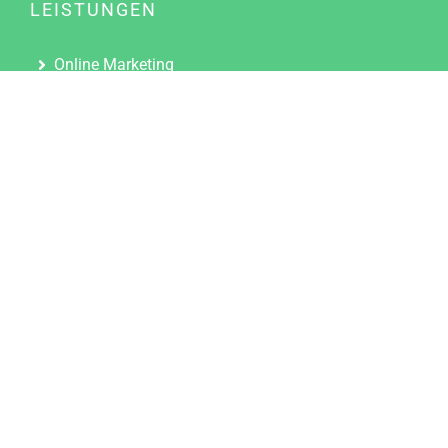
LEISTUNGEN
Online Marketing
Content Marketing
Content Marketing Abos
Content Marketing für Ärzte
Suchmaschinenoptimierung
Social Media Marketing
Influencer Marketing
Partnerprogramm
TOOLS