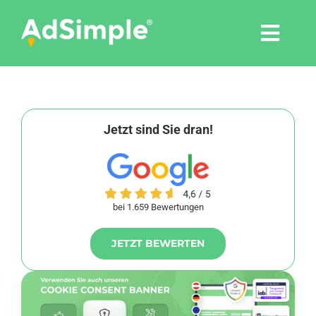
Skip
to
Togg
content
Navi
Leistungen
Tools
Jetzt sind Sie dran!
Pressemitteilungen
bei 1.659 Bewertungen
Shop
JETZT BEWERTEN
Agentur
Blog