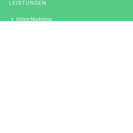
LEISTUNGEN
Online Marketing
Content Marketing
Content Marketing Abos
Content Marketing für Ärzte
Suchmaschinenoptimierung
Social Media Marketing
Influencer Marketing
Partnerprogramm
TOOLS