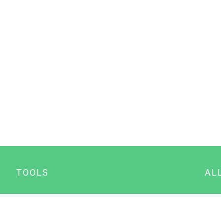
TOOLS
AL
Datenschutz Generator
A