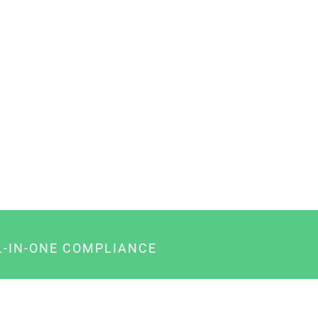
L-IN-ONE COMPLIANCE
gency-Paket für Agenturen