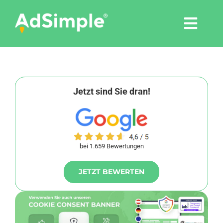
Skip
to
Togg
content
Navi
Leistungen
Tools
Jetzt sind Sie dran!
Pressemitteilungen
bei 1.659 Bewertungen
Shop
JETZT BEWERTEN
Agentur
Blog