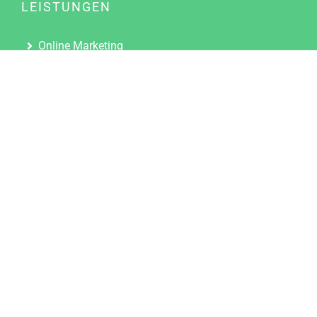
LEISTUNGEN
Online Marketing
Content Marketing
Content Marketing Abos
Content Marketing für Ärzte
Suchmaschinenoptimierung
Social Media Marketing
Influencer Marketing
Partnerprogramm
TOOLS