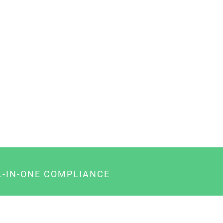
L-IN-ONE COMPLIANCE
gency-Paket für Agenturen