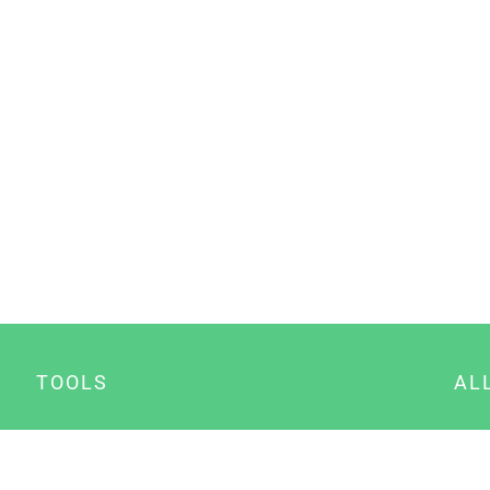
TOOLS
AL
Datenschutz Generator
A