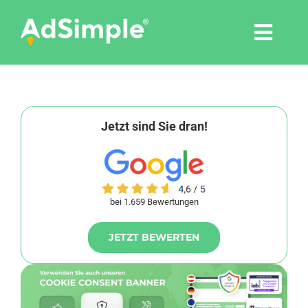
Skip
to
Togg
content
Navi
Leistungen
Tools
Jetzt sind Sie dran!
Pressemitteilungen
bei 1.659 Bewertungen
Shop
JETZT BEWERTEN
Agentur
Blog