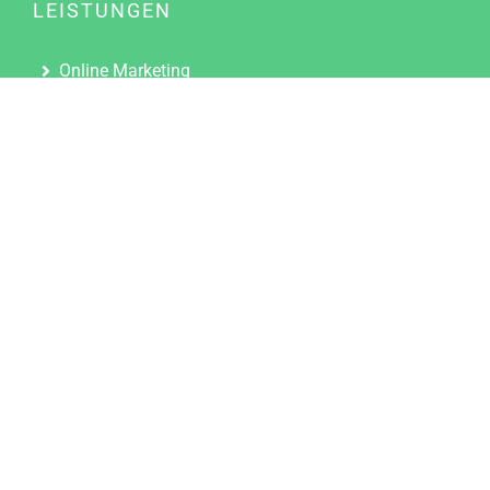
LEISTUNGEN
Online Marketing
Content Marketing
Content Marketing Abos
Content Marketing für Ärzte
Suchmaschinenoptimierung
Social Media Marketing
Influencer Marketing
Partnerprogramm
TOOLS