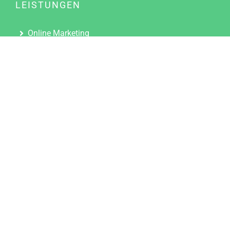
LEISTUNGEN
Online Marketing
Content Marketing
Content Marketing Abos
Content Marketing für Ärzte
Suchmaschinenoptimierung
Social Media Marketing
Influencer Marketing
Partnerprogramm
TOOLS