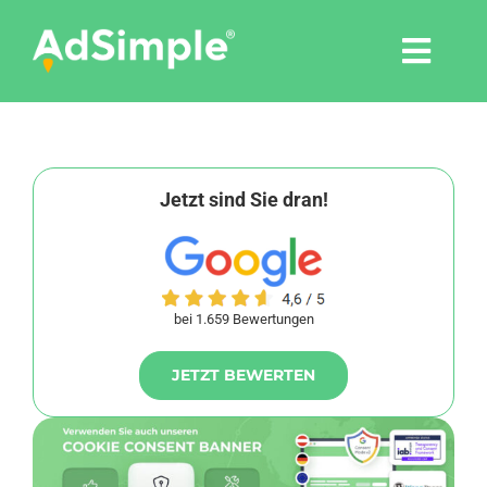
Skip
to
Togg
content
Navi
Leistungen
Tools
Jetzt sind Sie dran!
Pressemitteilungen
bei 1.659 Bewertungen
Shop
JETZT BEWERTEN
Agentur
Blog