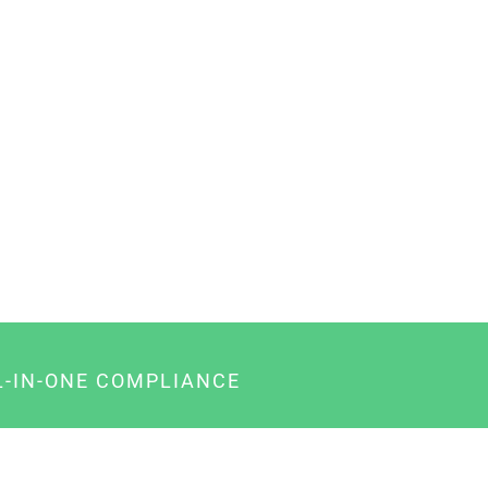
L-IN-ONE COMPLIANCE
gency-Paket für Agenturen