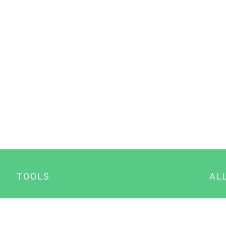
TOOLS
AL
Datenschutz Generator
A