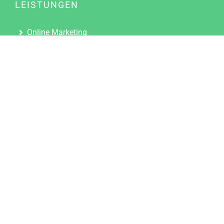
LEISTUNGEN
Online Marketing
Content Marketing
Content Marketing Abos
Content Marketing für Ärzte
Suchmaschinenoptimierung
Social Media Marketing
Influencer Marketing
Partnerprogramm
TOOLS