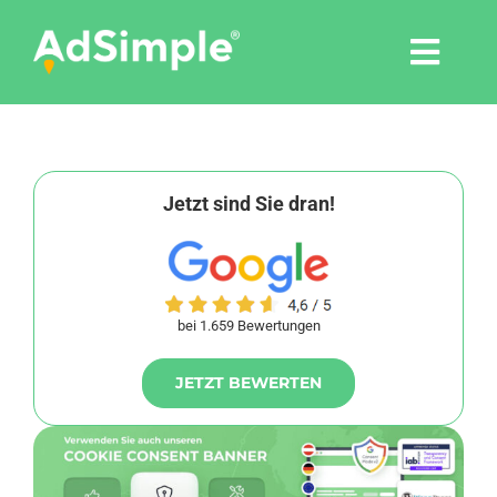
Skip
to
Togg
content
Navi
Leistungen
Tools
Jetzt sind Sie dran!
Pressemitteilungen
bei 1.659 Bewertungen
Shop
JETZT BEWERTEN
Agentur
Blog