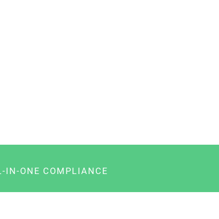
L-IN-ONE COMPLIANCE
gency-Paket für Agenturen