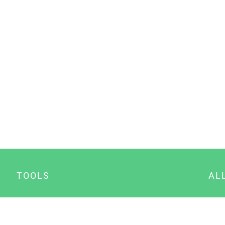
TOOLS
AL
Datenschutz Generator
A