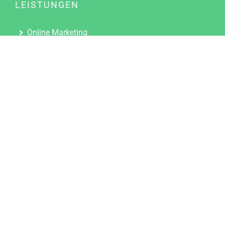
LEISTUNGEN
Online Marketing
Content Marketing
Content Marketing Abos
Content Marketing für Ärzte
Suchmaschinenoptimierung
Social Media Marketing
Influencer Marketing
Partnerprogramm
TOOLS