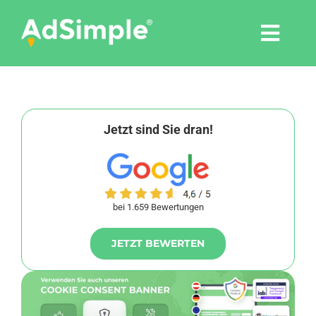
Skip
to
Togg
content
Navi
Leistungen
Tools
Jetzt sind Sie dran!
Pressemitteilungen
bei 1.659 Bewertungen
Shop
JETZT BEWERTEN
Agentur
Blog