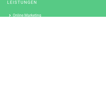
LEISTUNGEN
Online Marketing
Content Marketing
Content Marketing Abos
Content Marketing für Ärzte
Suchmaschinenoptimierung
Social Media Marketing
Influencer Marketing
Partnerprogramm
TOOLS