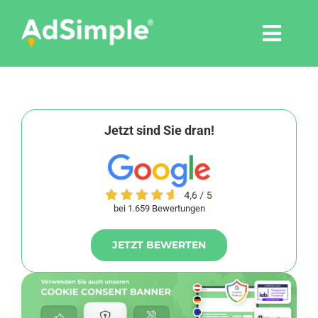
Skip
to
Togg
content
Navi
Leistungen
Tools
Jetzt sind Sie dran!
Pressemitteilungen
bei 1.659 Bewertungen
Shop
JETZT BEWERTEN
Agentur
Blog