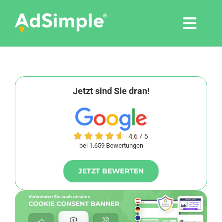
Skip
to
Togg
content
Navi
Leistungen
Tools
Jetzt sind Sie dran!
Pressemitteilungen
bei 1.659 Bewertungen
Shop
JETZT BEWERTEN
Agentur
Blog