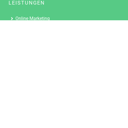
LEISTUNGEN
Online Marketing
Content Marketing
Content Marketing Abos
Content Marketing für Ärzte
Suchmaschinenoptimierung
Social Media Marketing
Influencer Marketing
Partnerprogramm
TOOLS