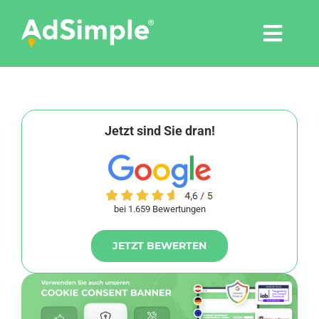
Skip
to
Togg
content
Navi
Leistungen
Tools
Jetzt sind Sie dran!
Pressemitteilungen
bei 1.659 Bewertungen
Shop
JETZT BEWERTEN
Agentur
Blog