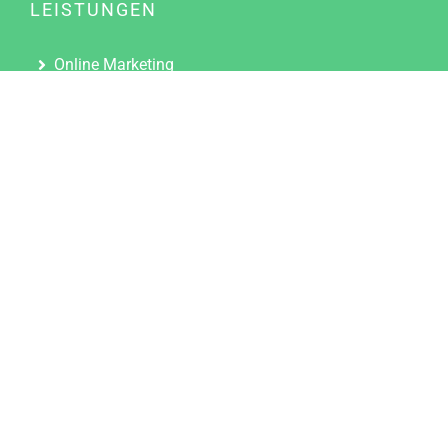
LEISTUNGEN
Online Marketing
Content Marketing
Content Marketing Abos
Content Marketing für Ärzte
Suchmaschinenoptimierung
Social Media Marketing
Influencer Marketing
Partnerprogramm
TOOLS