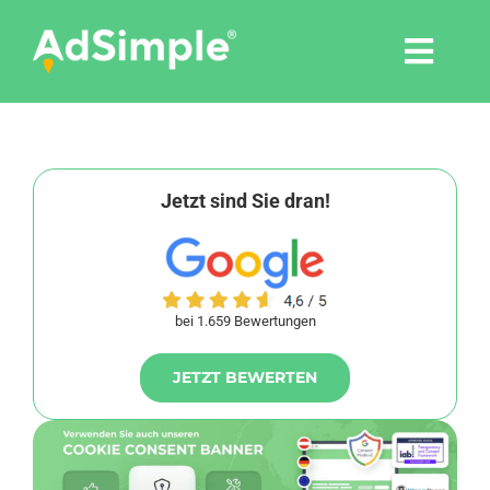
Skip
to
Togg
content
Navi
Leistungen
Tools
Jetzt sind Sie dran!
Pressemitteilungen
bei 1.659 Bewertungen
Shop
JETZT BEWERTEN
Agentur
Blog