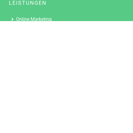
LEISTUNGEN
Online Marketing
Content Marketing
Content Marketing Abos
Content Marketing für Ärzte
Suchmaschinenoptimierung
Social Media Marketing
Influencer Marketing
Partnerprogramm
TOOLS