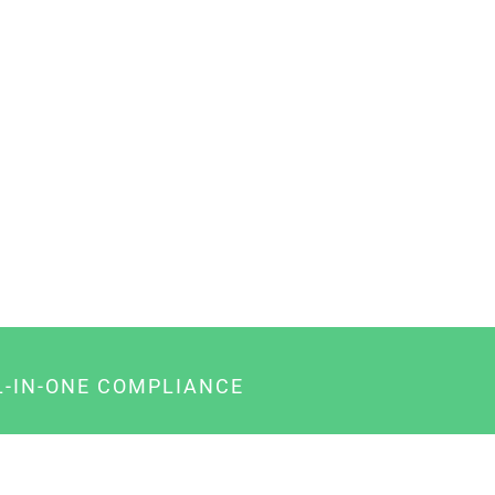
L-IN-ONE COMPLIANCE
gency-Paket für Agenturen