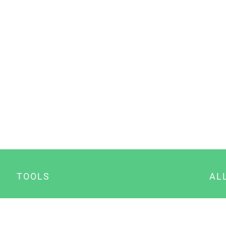
TOOLS
AL
Datenschutz Generator
A