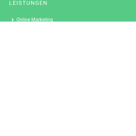
LEISTUNGEN
Online Marketing
Content Marketing
Content Marketing Abos
Content Marketing für Ärzte
Suchmaschinenoptimierung
Social Media Marketing
Influencer Marketing
Partnerprogramm
TOOLS