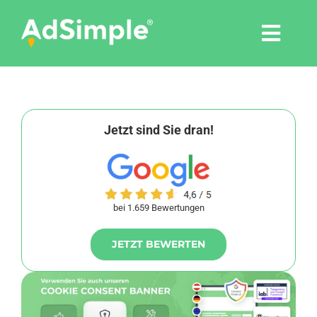
Skip
to
Togg
content
Navi
Leistungen
Tools
Jetzt sind Sie dran!
Pressemitteilungen
bei 1.659 Bewertungen
Shop
JETZT BEWERTEN
Agentur
Blog